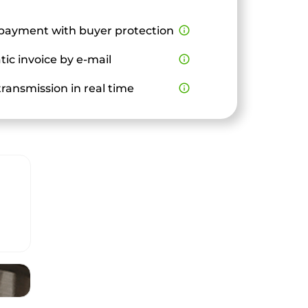
payment with buyer protection
info_outline
ic invoice by e-mail
info_outline
ransmission in real time
info_outline