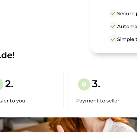
check
Secure 
check
Automat
check
Simple t
.de!
2.
3.
paid
sfer to you
Payment to seller