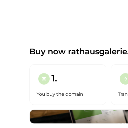
Buy now rathausgalerie
1.
shopping_cart
arrow_forward
You buy the domain
Tran