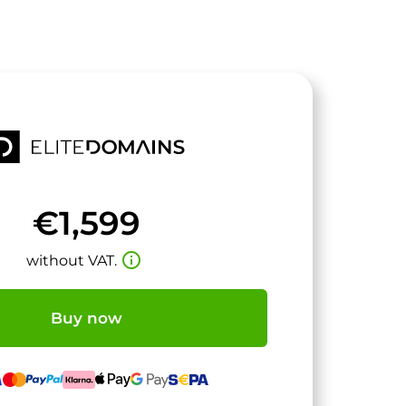
€1,599
info_outline
without VAT.
Buy now