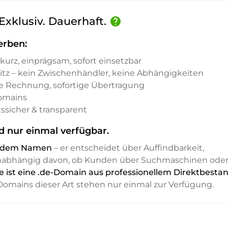
 Exklusiv. Dauerhaft.
help
erben:
kurz, einprägsam, sofort einsetzbar
sitz – kein Zwischenhändler, keine Abhängigkeiten
e Rechnung, sofortige Übertragung
Domains
ssicher & transparent
d nur einmal verfügbar.
it dem Namen
– er entscheidet über Auffindbarkeit,
unabhängig davon, ob Kunden über Suchmaschinen ode
e ist eine .de-Domain aus professionellem Direktbesta
. Domains dieser Art stehen nur einmal zur Verfügung.